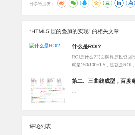
分享给朋友：
}
</style>
<body>
“HTML5 层的叠加的实现” 的相关文章
<div id="d1">
<div id="d2">
什么是ROI?
<div id="d3">
ROI是什么?书面解释是投资回
</body>
就是150/100=1.5，这就是
</html>
时候广告投放是以百万级起步的
个…
第二、三曲线成型，百度
…
评论列表