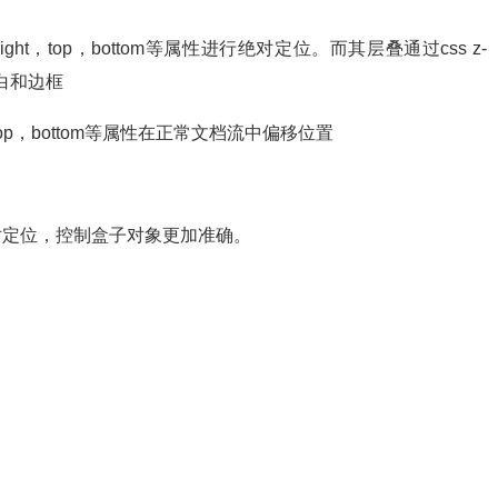
right，top，bottom等属性进行绝对定位。而其层叠通过css z-
白和边框
ht，top，bottom等属性在正常文档流中偏移位置
对定位，控制盒子对象更加准确。