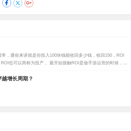
报率，通俗来讲就是你投入100块钱能收回多少钱，收回150，ROI
ROI，ROI也可以简称为投产 。最开始接触ROI是做手游运营的时候，那
，我们算ROI并不是算单日的投产，而是拉长来看，一个月、两
穿越增长周期？