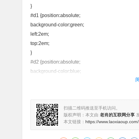
}
#d1 {position:absolute;
background-color:green;
left:2em;
top:2em;
}
#d2 {position:absolute;
background-color:blue;
left:4em;
top:4em;
}
扫描二维码推送至手机访问。
#d3 {position:absolute;
版权声明：本文由
老肖的互联网分享
background-color:red;
本文链接：
https://www.laoxiaoup.com/
left:6em;
top:6em;