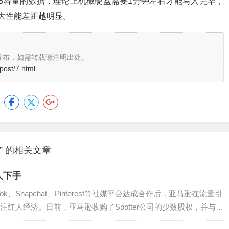
GB容量的数据，理论上机械硬盘需要1分钟左右才能写入完毕，
越大性能差距越明显。
发布，如需转载请注明出处。
post/7.html
” 的相关文章
人下手
ok、Snapchat、Pinterest等社媒平台达成合作后，亚马逊在流量引
红人经济。日前，亚马逊收购了Spotter公司的少数股权，并与
内容、渠道等多个方面为Spotter旗下红人带来新的盈利机会。…