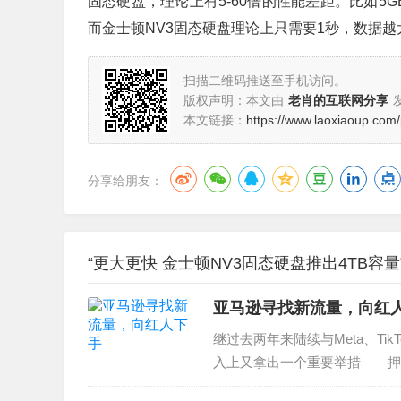
固态硬盘，理论上有5-60倍的性能差距。比如5
而金士顿NV3固态硬盘理论上只需要1秒，数据
扫描二维码推送至手机访问。
版权声明：本文由
老肖的互联网分享
本文链接：
https://www.laoxiaoup.com/
分享给朋友：
“更大更快 金士顿NV3固态硬盘推出4TB容量
亚马逊寻找新流量，向红
继过去两年来陆续与Meta、TikT
入上又拿出一个重要举措——押注
Spotter达成合作，未来将在