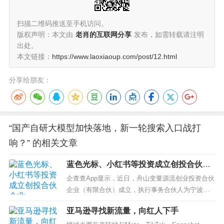
扫描二维码推送至手机访问。
版权声明：本文由
老肖的互联网分享
发布，如需转载请注明
出处。
本文链接：
https://www.laoxiaoup.com/post/12.html
分享给朋友：
“国产自研大模型加快落地，新一轮搜索入口战打
响？” 的相关文章
蓝色光标、小红书等投资成立创投合伙企
业
企查查App显示，近日，舟山变量源流创业投资合伙
企业（有限合伙）成立，执行事务合伙人为宁波梅
山保税港区变量投资管理有限公司，出资额3400万
亚马逊寻找新流量，向红人下手
元人民币，经营范围包含：创业投资（限投资未上