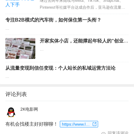
市企业）；以自有资金从事投资活动；信息咨询服
继过去两年来陆续与Meta、TikTok、Snapchat、
务。企查查股权穿透显示，该公司由蓝色光标旗下
Pinterest等社媒平台达成合作后，亚马逊在流量引
北京蓝色光标企业管理中心（有…
入上又拿出一个重要举措——押注红人经济。日
专注B2B模式的汽车街，如何保住第一头衔？
前，亚马逊收购了Spotter公司的少数股权，并与
Spotter达成合作，未来将在内容、渠道等多个方面
…
为Spotter旗下红人带来新的盈利机会。…
开家实体小店，还能撑起年轻人的“创业
梦”吗？
…
从流量变现到信任变现：个人站长的私域运营方法论
…
评论列表
2K电影网
有机会找楼主好好聊聊！
https://www.laoxiaoup.com/go?url=https%3A%2F%2Fwww.2kdy.com
回复该评论